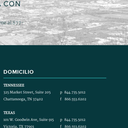
A CON
ame al 877-
DOMICILIO
TENNESSEE
325 Market Street, Suite 205
p
844.735.5012
Chattanooga, TN 37402
f
866.553.6202
TEXAS
101 W. Goodwin Ave, Suite 915
p
844.735.5012
Victoria, TX 77901
f
866.553.6202